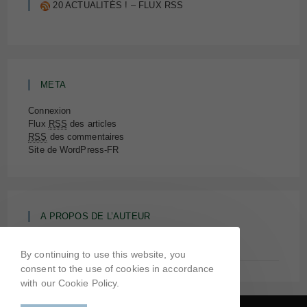
20 ACTUALITÉS ! – FLUX RSS
META
Connexion
Flux
RSS
des articles
RSS
des commentaires
Site de WordPress-FR
A PROPOS DE L’AUTEUR
Inspiration et l’auteur
By continuing to use this website, you
consent to the use of cookies in accordance
with our Cookie Policy.